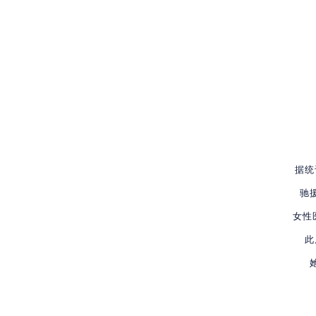
据统
驰
女性
此