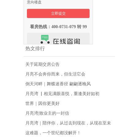
意向楼盘
看房热线：400-0731-079 转 99
热文排行
关于延期交房公告
月亮不会奔你而来，但生活它会
倒天河畔｜舞蝶迷香径 翩翩逐晚风
月亮湾 ▏相见满眼喜悦，重逢美好如初
世界｜因你更美好
月亮湾|致业主的一封信
月亮湾｜陪伴你，从过去到现在，从现在至未
来
这难题，一个世纪都没解开！