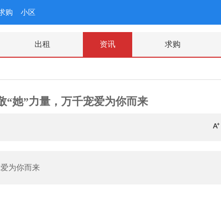
求购
小区
出租
资讯
求购
敬“她”力量，万千宠爱为你而来
宠爱为你而来