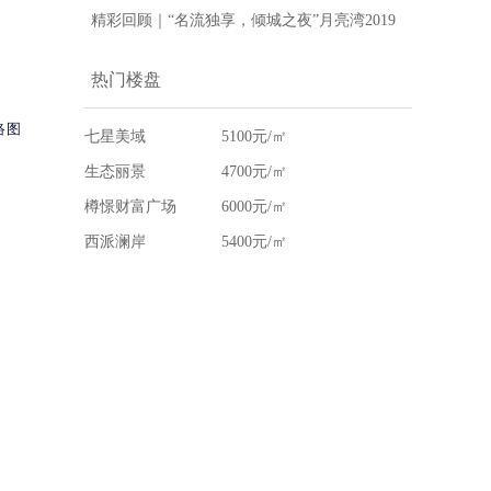
精彩回顾｜“名流独享，倾城之夜”月亮湾2019
年终答谢宴
热门楼盘
络图
七星美域
5100元/㎡
生态丽景
4700元/㎡
樽憬财富广场
6000元/㎡
西派澜岸
5400元/㎡