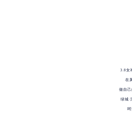
3.8
在
做自己
绿城
呵