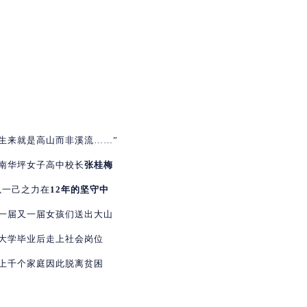
我生来就是高山而非溪流……”
南华坪女子高中校长
张桂梅
以一己之力在
12年的坚守中
一届又一届女孩们送出大山
大学毕业后走上社会岗位
上千个家庭因此脱离贫困