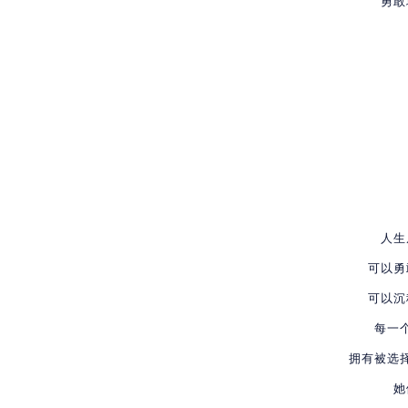
勇敢
人生
可以勇
可以沉
每一
拥有被选
她