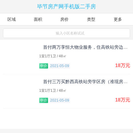
毕节房产网手机版二手房
区域
面积
房价
类型
更多
输入小区名称试试
首付两万享恒大物业服务，住高铁站旁边！五一优惠，最多减5万!
1室1厅1卫 / 48㎡
18万元
中介
2021-05-09
首付三万买黔西高铁站旁学区房（准现房）！
1室1厅1卫 / 48㎡
18万元
中介
2021-05-09