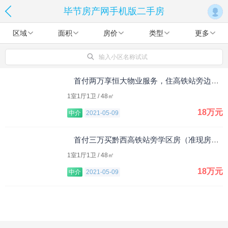
毕节房产网手机版二手房
区域
面积
房价
类型
更多
输入小区名称试试
首付两万享恒大物业服务，住高铁站旁边！五一优惠，最多减5万!
1室1厅1卫 / 48㎡
18万元
中介
2021-05-09
首付三万买黔西高铁站旁学区房（准现房）！
1室1厅1卫 / 48㎡
18万元
中介
2021-05-09